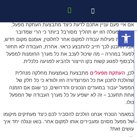
לחזרה לכל המאמרים
איך מעתיקים מפעל ממקום למקום?
שרותי החברה
תמונות מהשטח
אם איי פעם עניין אתכם לדעת כיצד מתבצעת העתקת מפעל,
פתח סרגל נגישות
הרי שלפעולה הזו יש תהליך מסורבל ביותר כי הרי שמדובר
בהעברת פעילות עבודה למקום אחר לחלוטין, אומנם מקום חדש,
אבל התכנון לכך חייב להתבצע כראוי. אחרת, העבודה לא תחזור
לפעול במהרה – מה שיכול לעכב את כל מערך ההזמנות למפעל
ולבסוף לפגוע קשות בקו הייצור ולהביא לפגיעה כלכלית.
לכן,
העתקת מפעלים
מתבצעת באמצעות מחלקה מנהלית
שהולכת לתכנן את כל הפרוצדורה הזו ולוודא כי כל חלק של
המפעל יעבור במועדים הנכונים והדרושים, כך שגם אם הזמנה
אחת תתעכב – זה לא ישפיע על כל מערך העבודה של המפעל
כולו.
במאמר הנוכחי אנחנו הולכים להסביר לכם כיצד מעתיקים מיקומו
של מפעל מסוים ומעבירים אותו למקום אחר. בואו ונגלה יחד איך
עושים זאת?