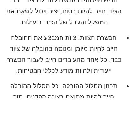
חדיש ואיכותי המתאים להובלת ציוד כבד.
הציוד חייב להיות בטוח, יציב ויכול לשאת את
המשקל והגודל של הציוד ביעילות.
הכשרת הצוות
: צוות המבצע את ההובלה
חייב להיות מיומן ומנוסה בהובלה של ציוד
כבד. כל אחד מהעובדים חייב לעבור הכשרה
ייעודית ולהיות מודע לכללי הבטיחות.
תכנון מסלול ההובלה
: כל מסלול ההובלה
חייב להיות מתואם בצורה קפדנית, תוך
התחשבות במכשולים כמו כבישים צרים,
אזורים עם תנועה ערה ועוד. על צוות ההובלה
להכין מראש את כל הצעדים הנדרשים כדי