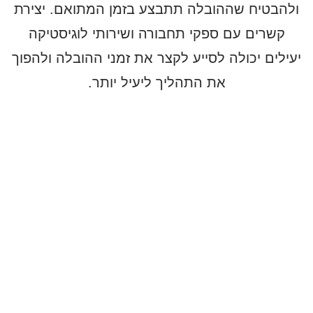
ולהבטיח שההובלה תתבצע בזמן המתואם. יצירת
קשרים עם ספקי תחבורה ושירותי לוגיסטיקה
יעילים יכולה לסייע לקצר את זמני ההובלה ולהפוך
את התהליך ליעיל יותר.
שימוש בטכנולוגיה לניהול יעיל
כחלק מהתכנון, חשוב להשתמש בטכנולוגיה כדי
לייעל את כל תהליך ההובלה. קיימות כיום תוכנות
לניהול לוגיסטי שמסייעות למפעלים לתכנן את
המסלול וההובלה בצורה מדויקת יותר. מערכות
GPS ומערכות מעקב בזמן אמת מאפשרות לדעת
בדיוק היכן נמצאת הסחורה ומתי היא צפויה להגיע,
כך שניתן לתכנן את ההמשך בצורה אופטימלית.