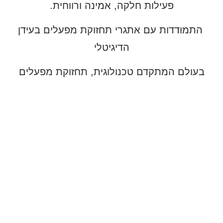
פעילות חלקה, אמינה ורווחית.
התמודדות עם אתגרי תחזוקת מפעלים בעידן
הדיגיטלי
בעולם המתקדם טכנולוגית, תחזוקת מפעלים
מתמודדת עם אתגרים חדשים אך גם נהנית
מהזדמנויות רבות. האתגר העיקרי הוא הטמעת
פתרונות דיגיטליים ואוטומטיים בתהליכי התחזוקה,
דבר שדורש הבנה טכנולוגית עמוקה והסבת
מחשבה מהלכים מסורתיים לגישות חדשניות. זהו
אתגר שמחייב השקעה בהכשרה ובפיתוח
מיומנויות העובדים, אך מציע גם הזדמנות לשיפור
משמעותי ביעילות ובאמינות של פעילויות