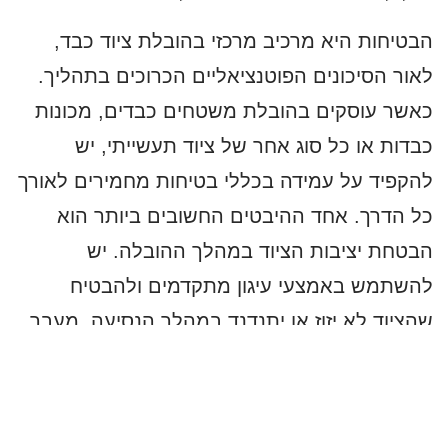
הבטיחות היא מרכיב מרכזי בהובלת ציוד כבד,
לאור הסיכונים הפוטנציאליים הכרוכים בתהליך.
כאשר עוסקים בהובלת משטחים כבדים, מכונות
כבדות או כל סוג אחר של ציוד תעשייתי, יש
להקפיד על עמידה בכללי בטיחות מחמירים לאורך
כל הדרך. אחד ההיבטים החשובים ביותר הוא
הבטחת יציבות הציוד במהלך ההובלה. יש
להשתמש באמצעי עיגון מתקדמים ולהבטיח
שהציוד לא יזוז או יתנדנד במהלך הנסיעה. מעבר
לכך, תכנון המסלול בצורה מיטבית יכול לצמצם
את הסיכונים, על ידי הימנעות מאזורים מסוכנים
או תנאים כבישיים קשים. צוות ההובלה חייב להיות